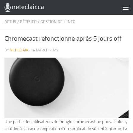
Skip to content
ACTUS
/
BÊTISIER
/
GESTION DE L'INFO
Chromecast refonctionne après 5 jours off
BY
NETECLAIR
·
14 MARCH 2025
Une partie des utilisateurs de Google Chromecast ne pouvait plus y
accéder à cause de l’expiration d’un certificat de sécurité interne. La