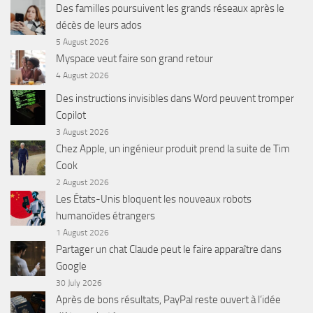
Des familles poursuivent les grands réseaux après le
décès de leurs ados
5 August 2026
Myspace veut faire son grand retour
4 August 2026
Des instructions invisibles dans Word peuvent tromper
Copilot
3 August 2026
Chez Apple, un ingénieur produit prend la suite de Tim
Cook
2 August 2026
Les États-Unis bloquent les nouveaux robots
humanoïdes étrangers
1 August 2026
Partager un chat Claude peut le faire apparaître dans
Google
30 July 2026
Après de bons résultats, PayPal reste ouvert à l’idée