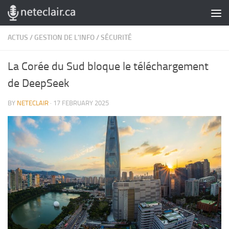
Skip to content
ACTUS
/
GESTION DE L'INFO
/
SÉCURITÉ
La Corée du Sud bloque le téléchargement
de DeepSeek
BY
NETECLAIR
·
17 FEBRUARY 2025