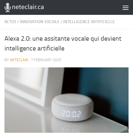
Skip to content
ACTUS
/
INNOVATION SOCIALE
/
INTELLIGENCE ARTIFICIELLE
Alexa 2.0: une assitante vocale qui devient
intelligence artificielle
BY
NETECLAIR
·
7 FEBRUARY 2025