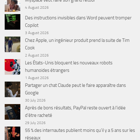
Myspace veut faire son grand retour
4 August 2026
Des instructions invisibles dans Word peuvent tromper
Copilot
3 August 2026
Chez Apple, un ingénieur produit prend la suite de Tim
Cook
2 August 2026
Les États-Unis bloquent les nouveaux robots
humanoïdes étrangers
1 August 2026
Partager un chat Claude peut le faire apparaître dans
Google
30 July 2026
Après de bons résultats, PayPal reste ouvert à l’idée
d’être racheté
29 July 2026
55 % des internautes publient moins qu’il y a 5 ans sur les
réseaux