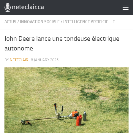
Skip to content
ACTUS
/
INNOVATION SOCIALE
/
INTELLIGENCE ARTIFICIELLE
John Deere lance une tondeuse électrique
autonome
BY
NETECLAIR
·
8 JANUARY 2025