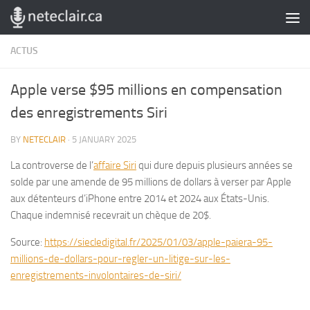
Skip to content
ACTUS
Apple verse $95 millions en compensation
des enregistrements Siri
BY
NETECLAIR
·
5 JANUARY 2025
La controverse de l’
affaire Siri
qui dure depuis plusieurs années se
solde par une amende de 95 millions de dollars à verser par Apple
aux détenteurs d’iPhone entre 2014 et 2024 aux États-Unis.
Chaque indemnisé recevrait un chèque de 20$.
Source:
https://siecledigital.fr/2025/01/03/apple-paiera-95-
millions-de-dollars-pour-regler-un-litige-sur-les-
enregistrements-involontaires-de-siri/