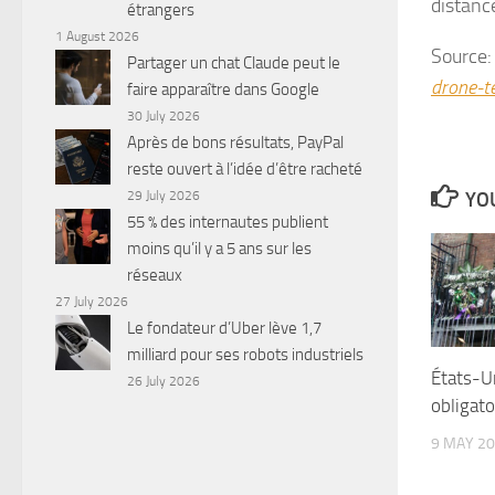
distanc
étrangers
1 August 2026
Source
Partager un chat Claude peut le
drone-t
faire apparaître dans Google
30 July 2026
Après de bons résultats, PayPal
reste ouvert à l’idée d’être racheté
YOU
29 July 2026
55 % des internautes publient
moins qu’il y a 5 ans sur les
réseaux
27 July 2026
Le fondateur d’Uber lève 1,7
milliard pour ses robots industriels
États-U
26 July 2026
obligato
9 MAY 2