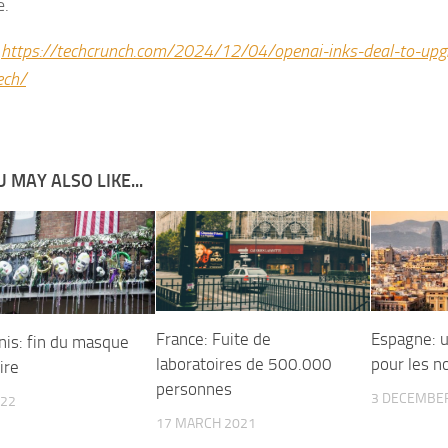
e.
:
https://techcrunch.com/2024/12/04/openai-inks-deal-to-upgr
ech/
 MAY ALSO LIKE...
France: Fuite de
Espagne: u
nis: fin du masque
laboratoires de 500.000
pour les n
ire
personnes
3 DECEMBE
022
17 MARCH 2021