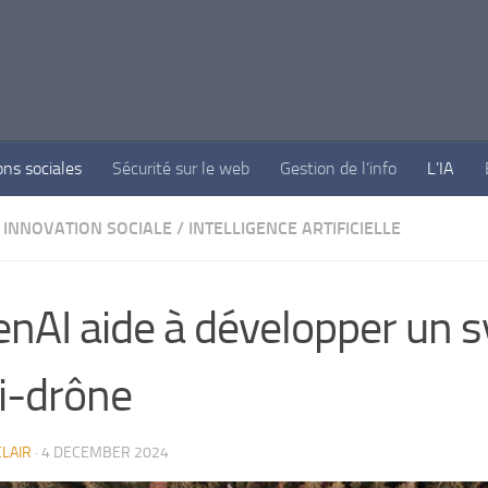
ons sociales
Sécurité sur le web
Gestion de l’info
L’IA
INNOVATION SOCIALE
/
INTELLIGENCE ARTIFICIELLE
nAI aide à développer un 
i-drône
LAIR
·
4 DECEMBER 2024