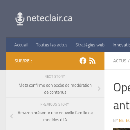
Skip to content
Accueil
Toutes les actus
Stratégies web
Innovati
SUIVRE :
ACTUS
/
NEXT STORY
Ope
Meta confirme son excès de modération
de contenus
ant
PREVIOUS STORY
Amazon présente une nouvelle famille de
modèles d’IA
BY
NETEC