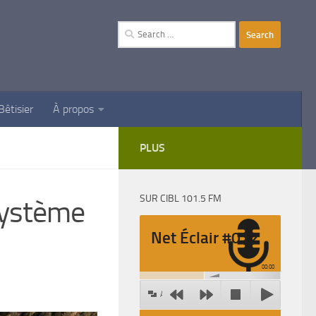
Search
for:
Bêtisier
À propos
PLUS
SUR CIBL 101.5 FM
système
Net Éclair #012
00:00
Agrandir