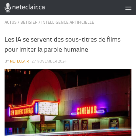
Skip to content
ACTUS
/
BÊTISIER
/
INTELLIGENCE ARTIFICIELLE
Les IA se servent des sous-titres de films
pour imiter la parole humaine
BY
NETECLAIR
·
27 NOVEMBER 2024