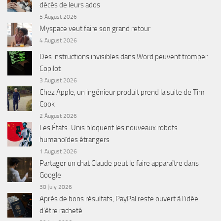
décès de leurs ados
5 August 2026
Myspace veut faire son grand retour
4 August 2026
Des instructions invisibles dans Word peuvent tromper
Copilot
3 August 2026
Chez Apple, un ingénieur produit prend la suite de Tim
Cook
2 August 2026
Les États-Unis bloquent les nouveaux robots
humanoïdes étrangers
1 August 2026
Partager un chat Claude peut le faire apparaître dans
Google
30 July 2026
Après de bons résultats, PayPal reste ouvert à l’idée
d’être racheté