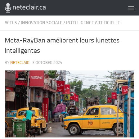
Skip to content
ACTUS
/
INNOVATION SOCIALE
/
INTELLIGENCE ARTIFICIELLE
Meta-RayBan améliorent leurs lunettes
intelligentes
BY
NETECLAIR
·
3 OCTOBER 2024