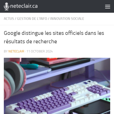
Skip to content
ACTUS
/
GESTION DE L'INFO
/
INNOVATION SOCIALE
Google distingue les sites officiels dans les
résultats de recherche
BY
NETECLAIR
·
11 OCTOBER 2024