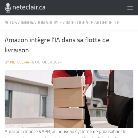
Skip to content
ACTUS
/
INNOVATION SOCIALE
/
INTELLIGENCE ARTIFICIELLE
Amazon intègre l’IA dans sa flotte de
livraison
BY
NETECLAIR
·
9 OCTOBER 2024
Amazon annonce VAPR, un nouveau système de priorisation de