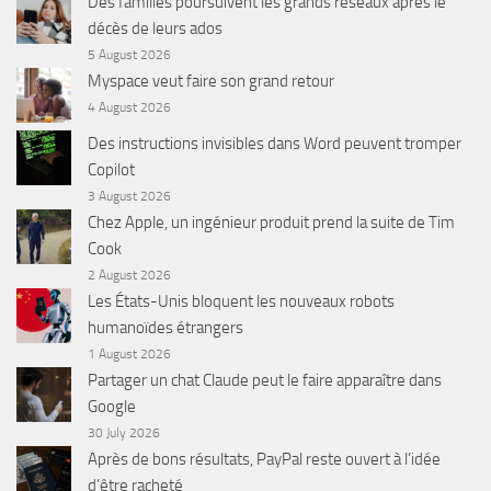
Des familles poursuivent les grands réseaux après le
décès de leurs ados
5 August 2026
Myspace veut faire son grand retour
4 August 2026
Des instructions invisibles dans Word peuvent tromper
Copilot
3 August 2026
Chez Apple, un ingénieur produit prend la suite de Tim
Cook
2 August 2026
Les États-Unis bloquent les nouveaux robots
humanoïdes étrangers
1 August 2026
Partager un chat Claude peut le faire apparaître dans
Google
30 July 2026
Après de bons résultats, PayPal reste ouvert à l’idée
d’être racheté