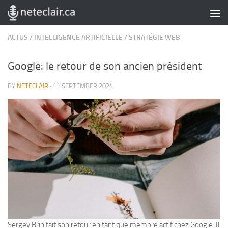
Skip to content
ACTUS
/
INTELLIGENCE ARTIFICIELLE
/
STRATÉGIE WEB
Google: le retour de son ancien président
BY
NETECLAIR
·
11 SEPTEMBER 2024
Sergey Brin fait son retour en tant que membre actif chez Google. Il