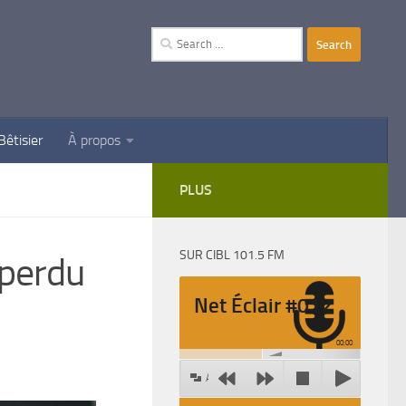
Search
for:
Bêtisier
À propos
PLUS
SUR CIBL 101.5 FM
 perdu
Net Éclair #012
00:00
Agrandir