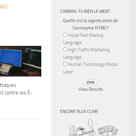
-an/
CONNAIS-TU BIEN LE WEB?
Quelle est la signification de
l'acronyme HTML?
HyperText Markup
Language
High Traffic Marketing
Language
Human Technology Media
Layer
ttaques
View Results
 contre les É-
ENCORE PLUS CLAIR