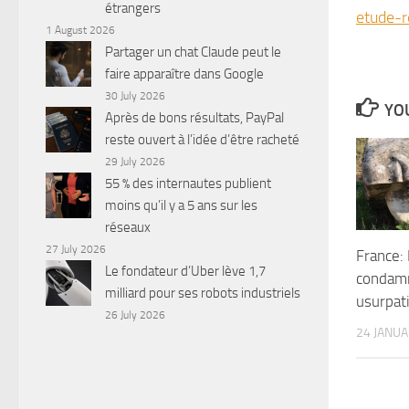
étrangers
etude-
1 August 2026
Partager un chat Claude peut le
faire apparaître dans Google
30 July 2026
YOU
Après de bons résultats, PayPal
reste ouvert à l’idée d’être racheté
29 July 2026
55 % des internautes publient
moins qu’il y a 5 ans sur les
réseaux
27 July 2026
France:
Le fondateur d’Uber lève 1,7
condam
milliard pour ses robots industriels
usurpat
26 July 2026
24 JANU