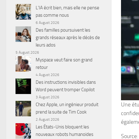
L’IA écrit bien, mais elle ne pense
pas comme nous
6 August 2026
Des familles poursuivent les
grands réseaux après le décès de
leurs ados
5 August 2026
Myspace veut faire son grand
retour
4 August 2026
Des instructions invisibles dans
Word peuvent tromper Copilot
3 August 2026
Une étu
Chez Apple, un ingénieur produit
prend la suite de Tim Cook
confide
2 August 2026
égaleme
Les États-Unis bloquent les
nouveaux robots humanoïdes
Source