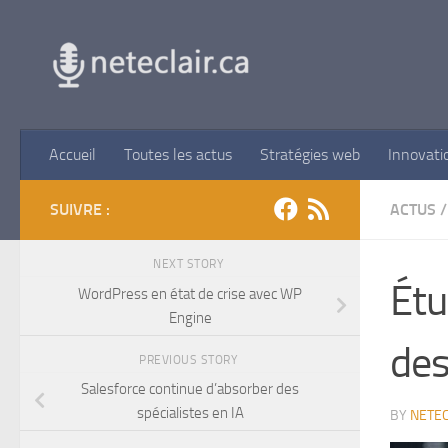
Skip to content
Accueil
Toutes les actus
Stratégies web
Innovati
SUIVRE :
ACTUS
/
NEXT STORY
Étu
WordPress en état de crise avec WP
Engine
de
PREVIOUS STORY
Salesforce continue d’absorber des
spécialistes en IA
BY
NETEC