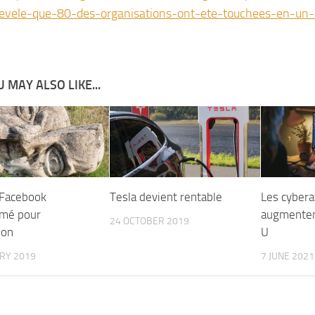
revele-que-80-des-organisations-ont-ete-touchees-en-un
 MAY ALSO LIKE...
 Facebook
Tesla devient rentable
Les cybera
mé pour
augmentent
24 OCTOBER 2019
ion
U
ARY 2019
7 JUNE 2021