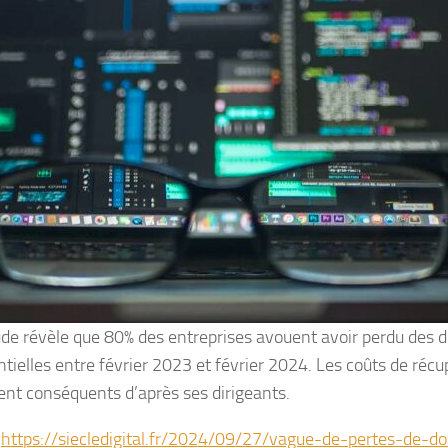
de révèle que 80% des entreprises avouent avoir perdu des 
ntielles entre février 2023 et février 2024. Les coûts de récu
nt conséquents d’après ses dirigeants.
:
https://siecledigital.fr/2024/09/27/vague-de-pertes-de-