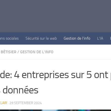
ons sociales
Sécurité sur le web
Gestion de l’info
L’IA
BÊTISIER
/
GESTION DE L'INFO
de: 4 entreprises sur 5 ont
s données
LAIR
·
29 SEPTEMBER 2024