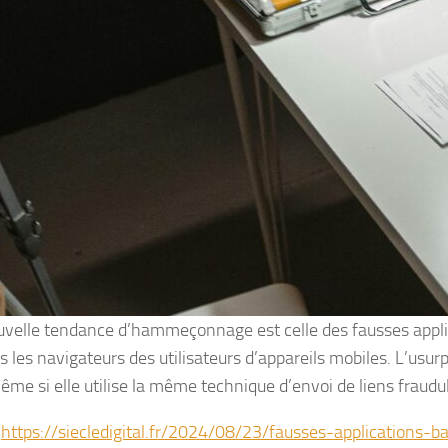
velle tendance d’hammeçonnage est celle des fausses applic
s les navigateurs des utilisateurs d’appareils mobiles. L’usur
même si elle utilise la même technique d’envoi de liens fraudu
:
https://siecledigital.fr/2024/08/23/fausses-applications-b