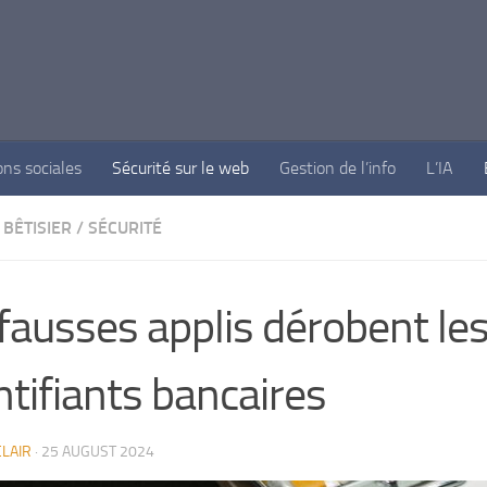
ons sociales
Sécurité sur le web
Gestion de l’info
L’IA
BÊTISIER
/
SÉCURITÉ
fausses applis dérobent le
ntifiants bancaires
LAIR
·
25 AUGUST 2024