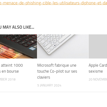
e-menace-de-phishing-cible-les-utilisateurs-diphone-et-da
 MAY ALSO LIKE...
atteint 1000
Microsoft fabrique une
Apple Card
s en bourse
touche Co-pilot sur ses
sexisme
claviers
MBER 2018
20 NOVEMB
5 JANUARY 2024