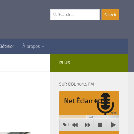
Search
for:
Bêtisier
À propos
PLUS
SUR CIBL 101.5 FM
s
Net Éclair #012
00:00
Agrandir