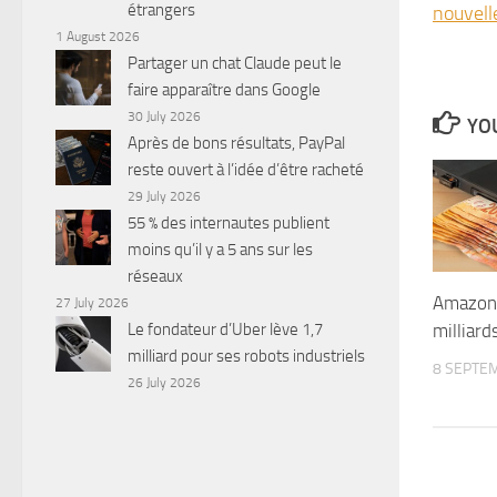
étrangers
nouvell
1 August 2026
Partager un chat Claude peut le
faire apparaître dans Google
30 July 2026
YOU
Après de bons résultats, PayPal
reste ouvert à l’idée d’être racheté
29 July 2026
55 % des internautes publient
moins qu’il y a 5 ans sur les
réseaux
Amazon 
27 July 2026
milliard
Le fondateur d’Uber lève 1,7
milliard pour ses robots industriels
8 SEPTE
26 July 2026