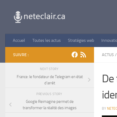
Skip to content
Accueil
Toutes les actus
Stratégies web
Innovati
SUIVRE :
ACTUS
/
NEXT STORY
De 
France: le fondateur de Telegram en état
d’arrêt
ide
PREVIOUS STORY
Google Reimagine permet de
transformer la réalité des images
BY
NETEC