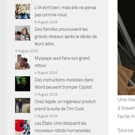
L’IA écrit bien, mais elle ne pense
pas comme nous
6 August 2026
Des familles poursuivent les
grands réseaux après le décès de
leurs ados
5 August 2026
Myspace veut faire son grand
retour
4 August 2026
Des instructions invisibles dans
Word peuvent tromper Copilot
3 August 2026
Une nou
Chez Apple, un ingénieur produit
à traver
prend la suite de Tim Cook
facile 
2 August 2026
Les États-Unis bloquent les
Source
nouveaux robots humanoïdes