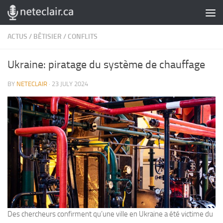
Skip to content
ACTUS
/
BÊTISIER
/
CONFLITS
Ukraine: piratage du système de chauffage
BY
NETECLAIR
·
23 JULY 2024
Des chercheurs confirment qu’une ville en Ukraine a été victime du