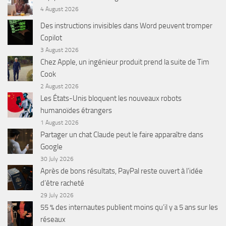
4 August 2026
Des instructions invisibles dans Word peuvent tromper
Copilot
3 August 2026
Chez Apple, un ingénieur produit prend la suite de Tim
Cook
2 August 2026
Les États-Unis bloquent les nouveaux robots
humanoïdes étrangers
1 August 2026
Partager un chat Claude peut le faire apparaître dans
Google
30 July 2026
Après de bons résultats, PayPal reste ouvert à l’idée
d’être racheté
29 July 2026
55 % des internautes publient moins qu’il y a 5 ans sur les
réseaux