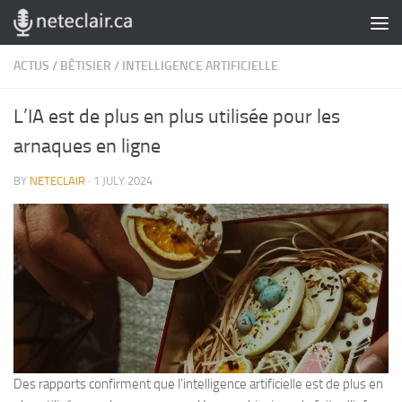
Skip to content
ACTUS
/
BÊTISIER
/
INTELLIGENCE ARTIFICIELLE
L’IA est de plus en plus utilisée pour les
arnaques en ligne
BY
NETECLAIR
·
1 JULY 2024
Des rapports confirment que l’intelligence artificielle est de plus en