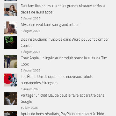
Des familles poursuivent les grands réseaux après le
décès de leurs ados
5 August 2026
Myspace veut faire son grand retour
4 August 2026
Des instructions invisibles dans Word peuvent tromper
Copilot
3 August 2026
Chez Apple, un ingénieur produit prend la suite de Tim
Cook
2 August 2026
Les États-Unis bloquent les nouveaux robots
humanoïdes étrangers
1 August 2026
Partager un chat Claude peut le faire apparaître dans
Google
30 July 2026
Après de bons résultats, PayPal reste ouvert à l’idée