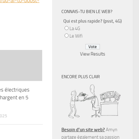
rdo-ai-to-boost-
CONNAIS-TU BIEN LE WEB?
Qui est plus rapide? (psst, 4G)
La 4G
Le Wifi
View Results
ENCORE PLUS CLAIR
es électriques
hargent en 5
025
Besoin d’un site web?
Amyn
partage également sa passion