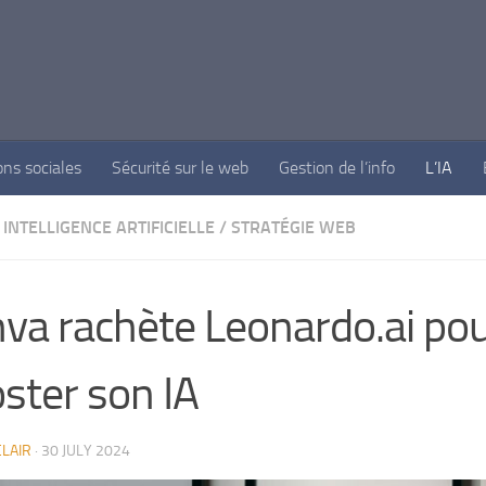
ons sociales
Sécurité sur le web
Gestion de l’info
L’IA
INTELLIGENCE ARTIFICIELLE
/
STRATÉGIE WEB
va rachète Leonardo.ai po
ster son IA
LAIR
·
30 JULY 2024