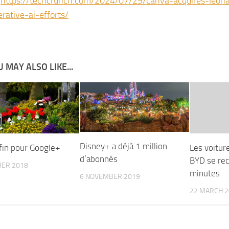
:
https://techcrunch.com/2024/07/29/canva-acquires-leona
erative-ai-efforts/
 MAY ALSO LIKE...
Disney+ a déjà 1 million
 fin pour Google+
Les voitur
d’abonnés
BYD se rec
BER 2018
minutes
6 NOVEMBER 2019
22 MARCH 2