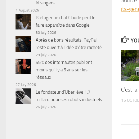
Source
étrangers
its-gen
1 August 2026
Partager un chat Claude peut le
faire apparaître dans Google
30 July 2026
YOU
Après de bons résultats, PayPal
reste ouvert à l’idée d’être racheté
29 July 2026
55 % des internautes publient
moins qu’il y a 5 ans sur les
réseaux
27 July 2026
C’est la
Le fondateur d’Uber lève 1,7
milliard pour ses robots industriels
15 OCTO
26 July 2026