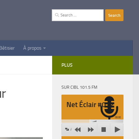
Search
for:
Bêtisier
À propos
PLUS
SUR CIBL 101.5 FM
ur
Net Éclair #012
00:00
Agrandir