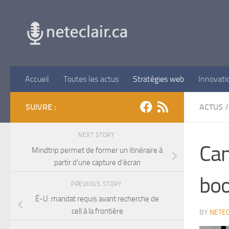
Skip to content
Accueil
Toutes les actus
Stratégies web
Innovati
SUIVRE :
ACTUS
/
NEXT STORY
Can
Mindtrip permet de former un itinéraire à
partir d’une capture d’écran
boo
PREVIOUS STORY
É-U: mandat requis avant recherche de
cell à la frontière
BY
NETEC