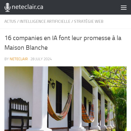
Skip to content
ACTUS
/
INTELLIGENCE ARTIFICIELLE
/
STRATÉGIE WEB
16 companies en IA font leur promesse à la
Maison Blanche
BY
NETECLAIR
·
28 JULY 2024