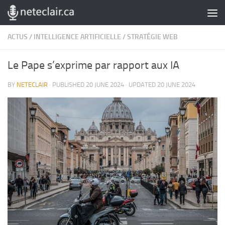
Skip to content
ACTUS
/
INTELLIGENCE ARTIFICIELLE
/
STRATÉGIE WEB
Le Pape s’exprime par rapport aux IA
BY
NETECLAIR
· PUBLISHED
20 JUNE 2024
· UPDATED
20 JUNE 2024