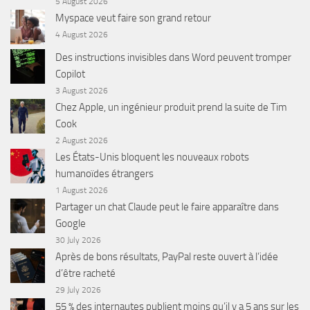
5 August 2026
Myspace veut faire son grand retour
4 August 2026
Des instructions invisibles dans Word peuvent tromper
Copilot
3 August 2026
Chez Apple, un ingénieur produit prend la suite de Tim
Cook
2 August 2026
Les États-Unis bloquent les nouveaux robots
humanoïdes étrangers
1 August 2026
Partager un chat Claude peut le faire apparaître dans
Google
30 July 2026
Après de bons résultats, PayPal reste ouvert à l’idée
d’être racheté
29 July 2026
55 % des internautes publient moins qu’il y a 5 ans sur les