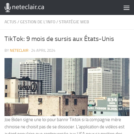
Skip to content
ACTUS
/
GESTION DE L'INFO
/
STRATÉGIE WEB
TikTok: 9 mois de sursis aux États-Unis
BY
NETECLAIR
·
24 APRIL 2024
Joe Biden signe une loi pour bannir Tiktok si la compagnie mère
chinoise ne choisit pas de se dissocier. L’application de vidéos est
autant populaire que controversée aux USA pour sa gestion des