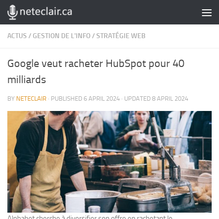
Skip to content
ACTUS
/
GESTION DE L'INFO
/
STRATÉGIE WEB
Google veut racheter HubSpot pour 40
milliards
BY
NETECLAIR
· PUBLISHED
6 APRIL 2024
· UPDATED
8 APRIL 2024
Alphabet cherche à diversifier son offre en rachetant le