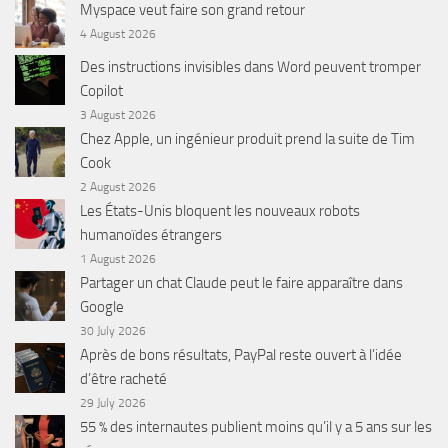
Myspace veut faire son grand retour
4 August 2026
Des instructions invisibles dans Word peuvent tromper
Copilot
3 August 2026
Chez Apple, un ingénieur produit prend la suite de Tim
Cook
2 August 2026
Les États-Unis bloquent les nouveaux robots
humanoïdes étrangers
1 August 2026
Partager un chat Claude peut le faire apparaître dans
Google
30 July 2026
Après de bons résultats, PayPal reste ouvert à l’idée
d’être racheté
29 July 2026
55 % des internautes publient moins qu’il y a 5 ans sur les