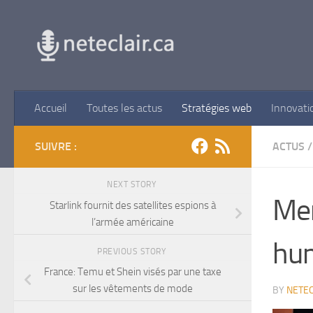
Skip to content
Accueil
Toutes les actus
Stratégies web
Innovati
SUIVRE :
ACTUS
/
NEXT STORY
Mer
Starlink fournit des satellites espions à
l’armée américaine
hum
PREVIOUS STORY
France: Temu et Shein visés par une taxe
sur les vêtements de mode
BY
NETEC