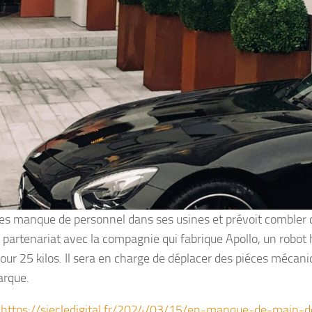
s manque de personnel dans ses usines et prévoit combler c
 partenariat avec la compagnie qui fabrique Apollo, un robo
ur 25 kilos. Il sera en charge de déplacer des piéces mécani
arque.
:
https://siecledigital.fr/2024/03/15/en-manque-de-main-