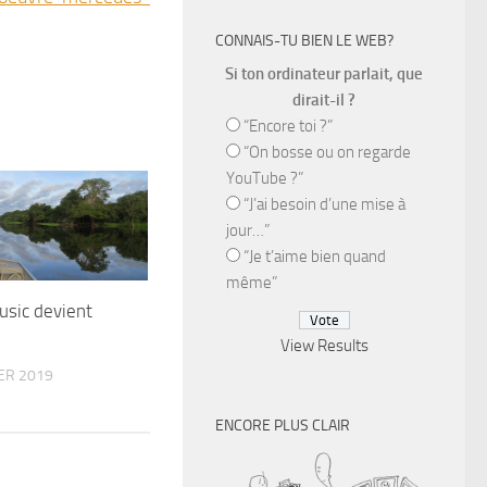
CONNAIS-TU BIEN LE WEB?
Si ton ordinateur parlait, que
dirait-il ?
“Encore toi ?”
“On bosse ou on regarde
YouTube ?”
“J’ai besoin d’une mise à
jour…”
“Je t’aime bien quand
même”
sic devient
View Results
ER 2019
ENCORE PLUS CLAIR