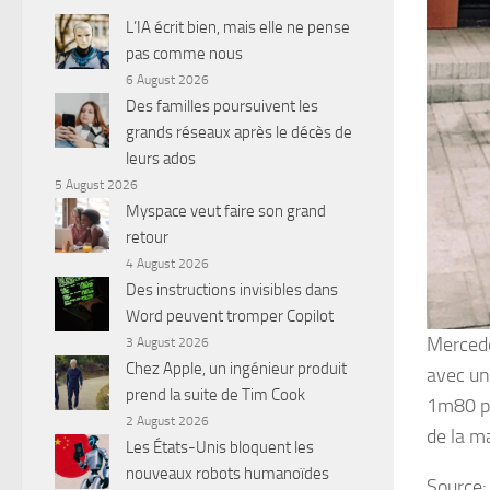
L’IA écrit bien, mais elle ne pense
pas comme nous
6 August 2026
Des familles poursuivent les
grands réseaux après le décès de
leurs ados
5 August 2026
Myspace veut faire son grand
retour
4 August 2026
Des instructions invisibles dans
Word peuvent tromper Copilot
Mercede
3 August 2026
Chez Apple, un ingénieur produit
avec un
prend la suite de Tim Cook
1m80 po
2 August 2026
de la m
Les États-Unis bloquent les
nouveaux robots humanoïdes
Source