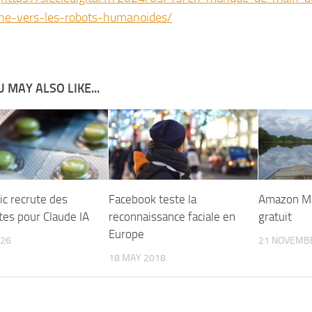
ne-vers-les-robots-humanoides/
 MAY ALSO LIKE...
ic recrute des
Facebook teste la
Amazon Mu
tes pour Claude IA
reconnaissance faciale en
gratuit
Europe
026
21 NOVEMB
18 MAY 2018