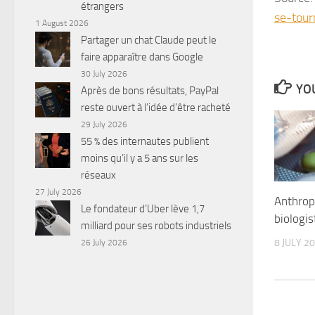
étrangers
se-tour
1 August 2026
Partager un chat Claude peut le
faire apparaître dans Google
30 July 2026
YOU
Après de bons résultats, PayPal
reste ouvert à l’idée d’être racheté
29 July 2026
55 % des internautes publient
moins qu’il y a 5 ans sur les
réseaux
27 July 2026
Anthrop
Le fondateur d’Uber lève 1,7
biologis
milliard pour ses robots industriels
8 JULY 2
26 July 2026