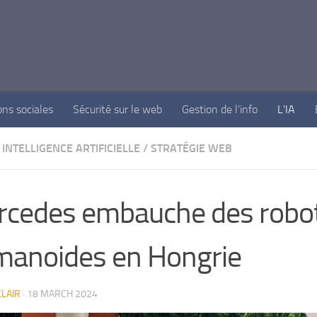
ons sociales
Sécurité sur le web
Gestion de l’info
L’IA
INTELLIGENCE ARTIFICIELLE
/
STRATÉGIE WEB
cedes embauche des robo
anoides en Hongrie
LAIR
·
18 MARCH 2024