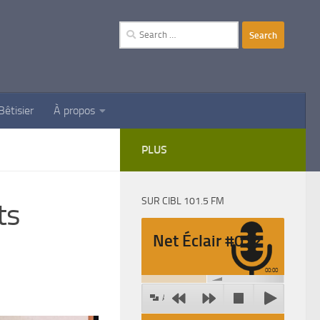
Search
for:
Bêtisier
À propos
PLUS
SUR CIBL 101.5 FM
ts
Net Éclair #012
00:00
Agrandir