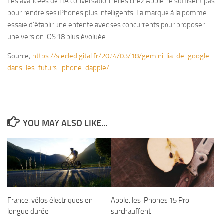
Les avancées de l’IA conversationnelles chez Apple ne suffisent pas
pour rendre ses iPhones plus intelligents. La marque à la pomme
essaie d’établir une entente avec ses concurrents pour proposer
une version iOS 18 plus évoluée.
Source;
https://siecledigital.fr/2024/03/18/gemini-lia-de-google-
dans-les-futurs-iphone-dapple/
YOU MAY ALSO LIKE...
Apple: les iPhones 15 Pro
France: vélos électriques en
surchauffent
longue durée