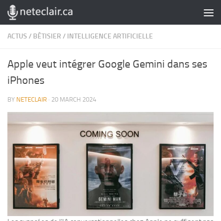
Skip to content
ACTUS
/
BÊTISIER
/
INTELLIGENCE ARTIFICIELLE
Apple veut intégrer Google Gemini dans ses
iPhones
BY
NETECLAIR
·
20 MARCH 2024