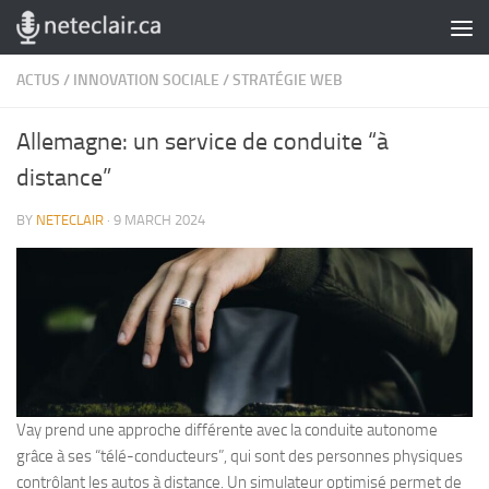
Skip to content
ACTUS
/
INNOVATION SOCIALE
/
STRATÉGIE WEB
Allemagne: un service de conduite “à
distance”
BY
NETECLAIR
·
9 MARCH 2024
Vay prend une approche différente avec la conduite autonome
grâce à ses “télé-conducteurs”, qui sont des personnes physiques
contrôlant les autos à distance. Un simulateur optimisé permet de