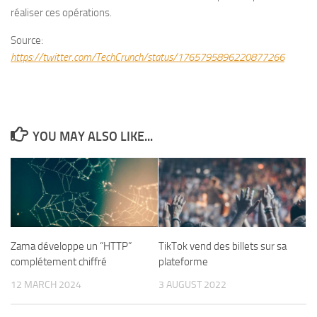
réaliser ces opérations.
Source:
https://twitter.com/TechCrunch/status/1765795896220877266
YOU MAY ALSO LIKE...
Zama développe un “HTTP”
TikTok vend des billets sur sa
complétement chiffré
plateforme
12 MARCH 2024
3 AUGUST 2022