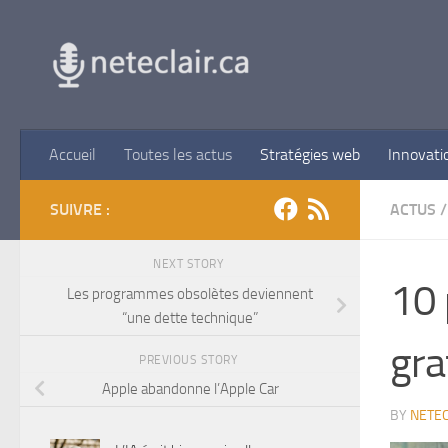
Skip to content
Accueil
Toutes les actus
Stratégies web
Innovati
SUIVRE :
ACTUS
/
NEXT STORY
10 
Les programmes obsolètes deviennent
“une dette technique”
gra
PREVIOUS STORY
Apple abandonne l’Apple Car
BY
NETEC