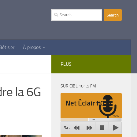
Search
for:
Bêtisier
À propos
PLUS
SUR CIBL 101.5 FM
re la 6G
Net Éclair #012
00:00
Agrandir