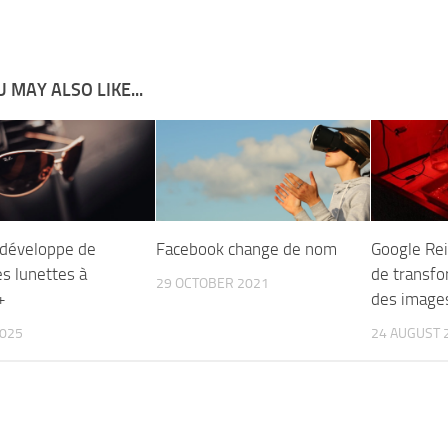
 MAY ALSO LIKE...
développe de
Facebook change de nom
Google Re
s lunettes à
de transfor
29 OCTOBER 2021
+
des image
2025
24 AUGUST 