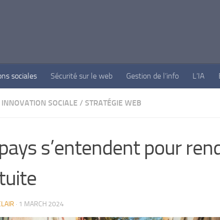
ons sociales
Sécurité sur le web
Gestion de l’info
L’IA
INNOVATION SOCIALE
/
STRATÉGIE WEB
pays s’entendent pour rend
tuite
LAIR
·
1 MARCH 2024