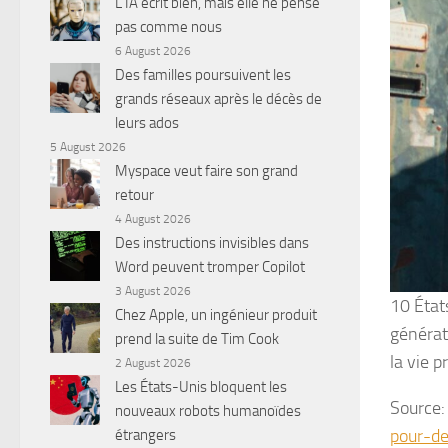
L’IA écrit bien, mais elle ne pense
pas comme nous
6 August 2026
Des familles poursuivent les
grands réseaux après le décès de
leurs ados
5 August 2026
Myspace veut faire son grand
retour
4 August 2026
Des instructions invisibles dans
Word peuvent tromper Copilot
3 August 2026
10 État
Chez Apple, un ingénieur produit
générat
prend la suite de Tim Cook
la vie p
2 August 2026
Les États-Unis bloquent les
Source
nouveaux robots humanoïdes
pour-de
étrangers