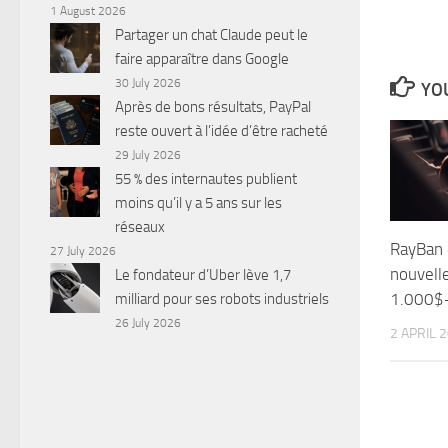
1 August 2026
Partager un chat Claude peut le
faire apparaître dans Google
30 July 2026
YOU
Après de bons résultats, PayPal
reste ouvert à l’idée d’être racheté
29 July 2026
55 % des internautes publient
moins qu’il y a 5 ans sur les
réseaux
RayBan 
27 July 2026
nouvelle
Le fondateur d’Uber lève 1,7
1.000$
milliard pour ses robots industriels
26 July 2026
2 APRIL 