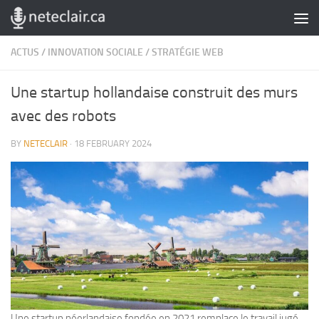
Skip to content
ACTUS
/
INNOVATION SOCIALE
/
STRATÉGIE WEB
Une startup hollandaise construit des murs
avec des robots
BY
NETECLAIR
·
18 FEBRUARY 2024
Une startup néerlandaise fondée en 2021 remplace le travail jugé