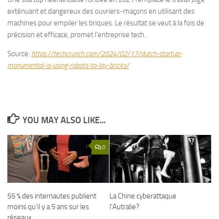
exténuant et dangereux des ouvriers-maçons en utilisant des
machines pour empiler les briques. Le résultat se veut à la fois de
précision et efficace, promet l’entreprise tech.
Source:
https://techcrunch.com/2024/02/17/dutch-startup-
monumental-is-using-robots-to-lay-bricks/
YOU MAY ALSO LIKE...
0
55 % des internautes publient
La Chine cyberattaque
moins qu’il y a 5 ans sur les
l’Autralie?
réseaux