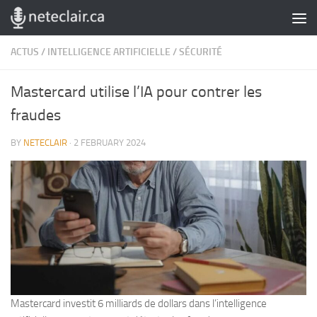
Skip to content
ACTUS
/
INTELLIGENCE ARTIFICIELLE
/
SÉCURITÉ
Mastercard utilise l’IA pour contrer les
fraudes
BY
NETECLAIR
·
2 FEBRUARY 2024
Mastercard investit 6 milliards de dollars dans l’intelligence