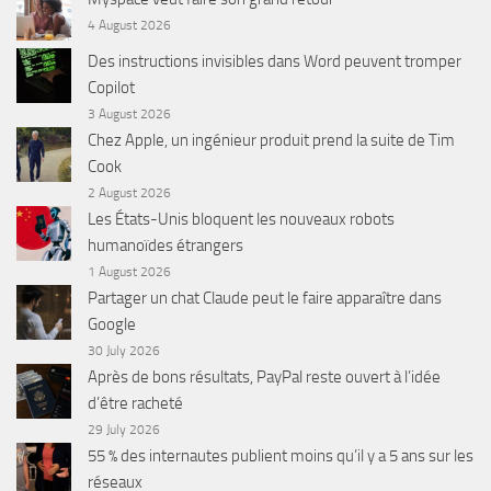
4 August 2026
Des instructions invisibles dans Word peuvent tromper
Copilot
3 August 2026
Chez Apple, un ingénieur produit prend la suite de Tim
Cook
2 August 2026
Les États-Unis bloquent les nouveaux robots
humanoïdes étrangers
1 August 2026
Partager un chat Claude peut le faire apparaître dans
Google
30 July 2026
Après de bons résultats, PayPal reste ouvert à l’idée
d’être racheté
29 July 2026
55 % des internautes publient moins qu’il y a 5 ans sur les
réseaux