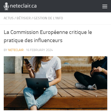
Skip to content
ACTUS
/
BÊTISIER
/
GESTION DE L'INFO
La Commission Européenne critique le
pratique des influenceurs
BY
NETECLAIR
·
16 FEBRUARY 2024