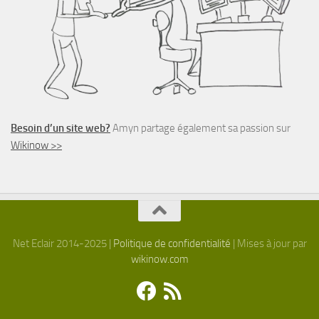
Besoin d’un site web?
Amyn partage également sa passion sur
Wikinow >>
Net Eclair 2014-2025 |
Politique de confidentialité
| Mises à jour par
wikinow.com