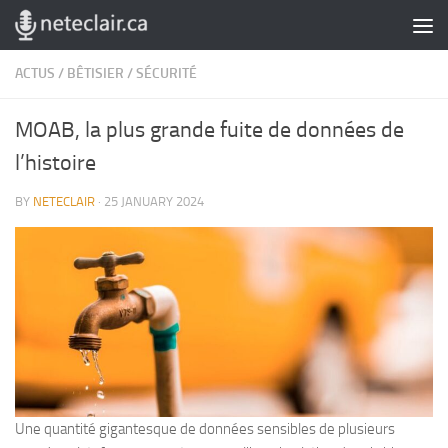
Skip to content
ACTUS
/
BÊTISIER
/
SÉCURITÉ
MOAB, la plus grande fuite de données de
l’histoire
BY
NETECLAIR
·
25 JANUARY 2024
Une quantité gigantesque de données sensibles de plusieurs