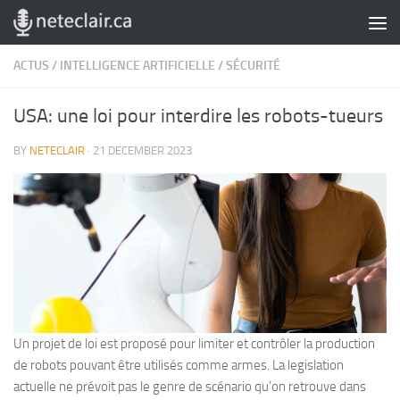
Skip to content
ACTUS
/
INTELLIGENCE ARTIFICIELLE
/
SÉCURITÉ
USA: une loi pour interdire les robots-tueurs
BY
NETECLAIR
·
21 DECEMBER 2023
Un projet de loi est proposé pour limiter et contrôler la production
de robots pouvant être utilisés comme armes. La legislation
actuelle ne prévoit pas le genre de scénario qu’on retrouve dans