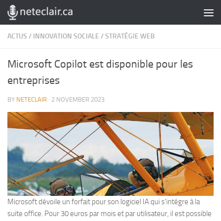
Skip to content
ACTUS
/
INNOVATION SOCIALE
/
STRATÉGIE WEB
Microsoft Copilot est disponible pour les
entreprises
BY
NETECLAIR
·
2 NOVEMBER 2023
Microsoft dévoile un forfait pour son logiciel IA qui s’intégre à la
suite office. Pour 30 euros par mois et par utilisateur, il est possible