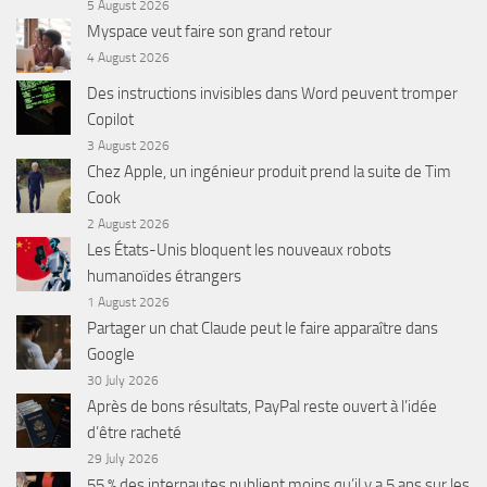
5 August 2026
Myspace veut faire son grand retour
4 August 2026
Des instructions invisibles dans Word peuvent tromper
Copilot
3 August 2026
Chez Apple, un ingénieur produit prend la suite de Tim
Cook
2 August 2026
Les États-Unis bloquent les nouveaux robots
humanoïdes étrangers
1 August 2026
Partager un chat Claude peut le faire apparaître dans
Google
30 July 2026
Après de bons résultats, PayPal reste ouvert à l’idée
d’être racheté
29 July 2026
55 % des internautes publient moins qu’il y a 5 ans sur les