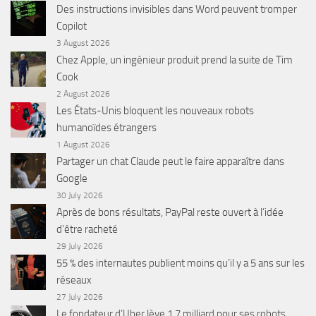
Des instructions invisibles dans Word peuvent tromper
Copilot
3 August 2026
Chez Apple, un ingénieur produit prend la suite de Tim
Cook
2 August 2026
Les États-Unis bloquent les nouveaux robots
humanoïdes étrangers
1 August 2026
Partager un chat Claude peut le faire apparaître dans
Google
30 July 2026
Après de bons résultats, PayPal reste ouvert à l’idée
d’être racheté
29 July 2026
55 % des internautes publient moins qu’il y a 5 ans sur les
réseaux
27 July 2026
Le fondateur d’Uber lève 1,7 milliard pour ses robots