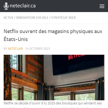
Skip to content
ACTUS
/
INNOVATION SOCIALE
/
STRATÉGIE WEB
Netflix ouvrent des magasins physiques aux
États-Unis
BY
NETECLAIR
·
14 OCTOBER 2023
Netflix se décide d’ouvrir d’ici 2025 des boutiques qui vendent ses