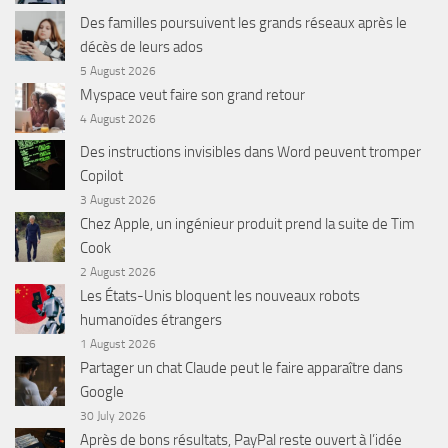
Des familles poursuivent les grands réseaux après le
décès de leurs ados
5 August 2026
Myspace veut faire son grand retour
4 August 2026
Des instructions invisibles dans Word peuvent tromper
Copilot
3 August 2026
Chez Apple, un ingénieur produit prend la suite de Tim
Cook
2 August 2026
Les États-Unis bloquent les nouveaux robots
humanoïdes étrangers
1 August 2026
Partager un chat Claude peut le faire apparaître dans
Google
30 July 2026
Après de bons résultats, PayPal reste ouvert à l’idée