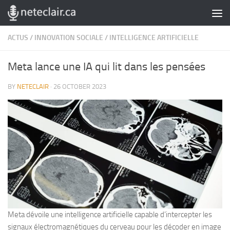
Skip to content
ACTUS
/
INNOVATION SOCIALE
/
INTELLIGENCE ARTIFICIELLE
Meta lance une IA qui lit dans les pensées
BY
NETECLAIR
·
26 OCTOBER 2023
Meta dévoile une intelligence artificielle capable d’intercepter les
signaux électromagnétiques du cerveau pour les décoder en image