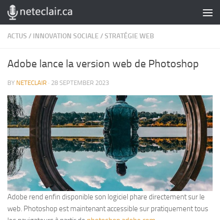
Skip to content
ACTUS
/
INNOVATION SOCIALE
/
STRATÉGIE WEB
Adobe lance la version web de Photoshop
BY
NETECLAIR
·
28 SEPTEMBER 2023
Adobe rend enfin disponible son logiciel phare directement sur le
web. Photoshop est maintenant accessible sur pratiquement tous