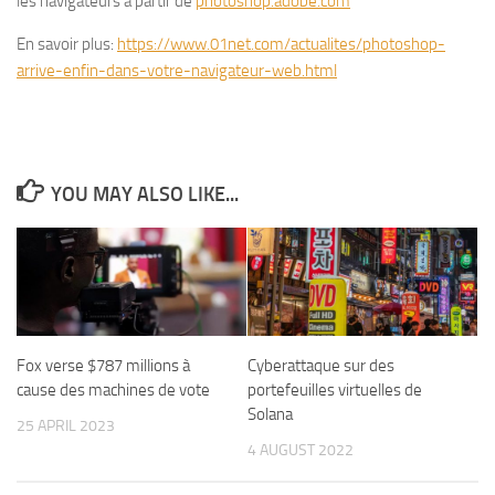
les navigateurs à partir de
photoshop.adobe.com
En savoir plus:
https://www.01net.com/actualites/photoshop-
arrive-enfin-dans-votre-navigateur-web.html
YOU MAY ALSO LIKE...
Fox verse $787 millions à
Cyberattaque sur des
cause des machines de vote
portefeuilles virtuelles de
Solana
25 APRIL 2023
4 AUGUST 2022