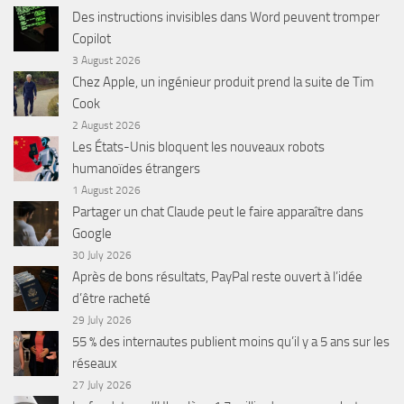
Des instructions invisibles dans Word peuvent tromper
Copilot
3 August 2026
Chez Apple, un ingénieur produit prend la suite de Tim
Cook
2 August 2026
Les États-Unis bloquent les nouveaux robots
humanoïdes étrangers
1 August 2026
Partager un chat Claude peut le faire apparaître dans
Google
30 July 2026
Après de bons résultats, PayPal reste ouvert à l’idée
d’être racheté
29 July 2026
55 % des internautes publient moins qu’il y a 5 ans sur les
réseaux
27 July 2026