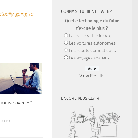
CONNAIS-TU BIEN LE WEB?
ually-going-to-
Quelle technologie du futur
t’excite le plus ?
La réalité virtuelle (VR)
Les voitures autonomes
Les robots domestiques
Les voyages spatiaux
View Results
ENCORE PLUS CLAIR
emnise avec 50
 2019