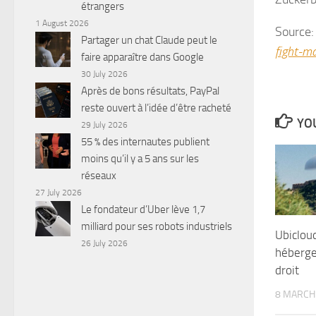
étrangers
1 August 2026
Source
Partager un chat Claude peut le
fight-m
faire apparaître dans Google
30 July 2026
Après de bons résultats, PayPal
reste ouvert à l’idée d’être racheté
YOU
29 July 2026
55 % des internautes publient
moins qu’il y a 5 ans sur les
réseaux
27 July 2026
Le fondateur d’Uber lève 1,7
milliard pour ses robots industriels
Ubiclou
26 July 2026
héberge
droit
8 MARCH