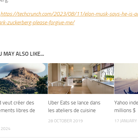
:
https://techcrunch.com/2023/08/11/elon-musk-says-he-is-act
ark-zuckerberg-please-forgive-me/
 MAY ALSO LIKE...
d veut créer des
Uber Eats se lance dans
Yahoo ind
ments libres de
les ateliers de cuisine
millions $
28 OCTOBER 2019
17 JANUARY
 2024