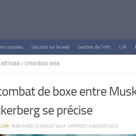
ons sociales
Sécurité sur le web
Gestion de l’info
L’IA
BÊTISIER
/
STRATÉGIE WEB
combat de boxe entre Musk
kerberg se précise
LAIR
· PUBLISHED
12 AUGUST 2023
· UPDATED
13 AUGUST 2023