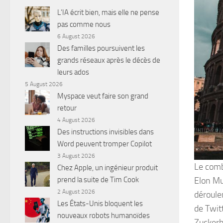
L’IA écrit bien, mais elle ne pense
pas comme nous
6 August 2026
Des familles poursuivent les
grands réseaux après le décès de
leurs ados
5 August 2026
Myspace veut faire son grand
retour
4 August 2026
Des instructions invisibles dans
Word peuvent tromper Copilot
3 August 2026
Le comb
Chez Apple, un ingénieur produit
Elon Mu
prend la suite de Tim Cook
2 August 2026
déroule
Les États-Unis bloquent les
de Twit
nouveaux robots humanoïdes
Zuckerb