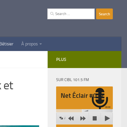
Search
for:
Bêtisier
À propos
PLUS
SUR CIBL 101.5 FM
 et
Net Éclair #012
00:00
Agrandir