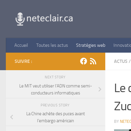
Skip to content
Accueil
Toutes les actus
Stratégies web
Innovati
SUIVRE :
ACTUS
/
NEXT STORY
Le 
Le MIT veut utiliser l’ADN comme semi-
conducteurs informatiques
Zuc
PREVIOUS STORY
La Chine achète des puces avant
l’embargo américain
BY
NETEC