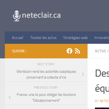
Skip to content
Accueil
Toutes les actus
Stratégies web
Innovati
SUIVRE :
ACTUS
/
NEXT STORY
Des
Worldcoin rend les autorités sceptiques
concernant la collecte d’iris
équ
PREVIOUS STORY
France: une loi pour obliger les boutons
“Désabonnement”
BY
NETEC