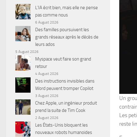
L’IA écrit bien, mais elle ne pense
pas comme nous
6 August 2026
Des familles poursuivent les
grands réseaux après le décès de
leurs ados
5 August 2026
Myspace veut faire son grand
retour
4 August 2026
Des instructions invisibles dans
Word peuvent tromper Copilot
3 August 2026
Un grou
Chez Apple, un ingénieur produit
contrair
prend la suite de Tim Cook
Les pet
2 August 2026
reste li
Les États-Unis bloquent les
nouveaux robots humanoïdes