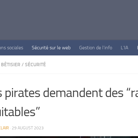
ons sociales
Sécurité sur le web
Gestion de l’info
L’IA
BÊTISIER
/
SÉCURITÉ
 pirates demandent des “
itables”
LAIR
·
29 AUGUST 2023