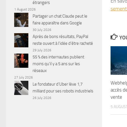
En savo
étrangers
sement
1 August 2026
Partager un chat Claude peut le
faire apparaître dans Google
30 July 2026
Après de bons résultats, PayPal
YOU
reste ouvert à l’idée d’être racheté
29 July 2026
55 % des internautes publient
moins qu’il y a 5 ans sur les
réseaux
27 July 2026
Webhelp
Le fondateur d’Uber lève 1,7
accès d
milliard pour ses robots industriels
vente
26 July 2026
5 AUGUS