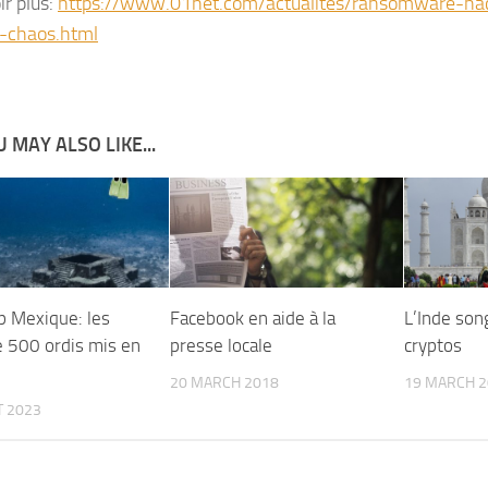
ir plus:
https://www.01net.com/actualites/ransomware-ha
-chaos.html
 MAY ALSO LIKE...
 Mexique: les
Facebook en aide à la
L’Inde son
e 500 ordis mis en
presse locale
cryptos
20 MARCH 2018
19 MARCH 2
T 2023