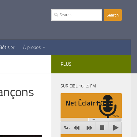
Search
for:
Bêtisier
À propos
PLUS
SUR CIBL 101.5 FM
rançons
Net Éclair #012
00:00
Agrandir