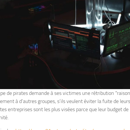
pe de pirates demande à ses victimes une rétribution “raiso
ement à d’autres groupes, s’ils veulent éviter la fuite de leurs
ites entreprises sont les plus visées parce que leur budget de
mité.