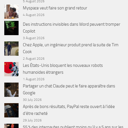
5 August 2026
Myspace veut faire son grand retour
4 August 2026
Des instructions invisibles dans Word peuvent tromper
Copilot
3 August 2026
Chez Apple, un ingénieur produit prend la suite de Tim
Cook
2 August 2026
Les États-Unis bloquent les nouveaux robots
humanoïdes étrangers
1 August 2026
Partager un chat Claude peut le faire apparaître dans
Google
30 July 2026
Après de bons résultats, PayPal reste ouvert à l’idée
d’être racheté
29 July 2026
55 % des internautes publient moins qu’il y a 5 ans sur les