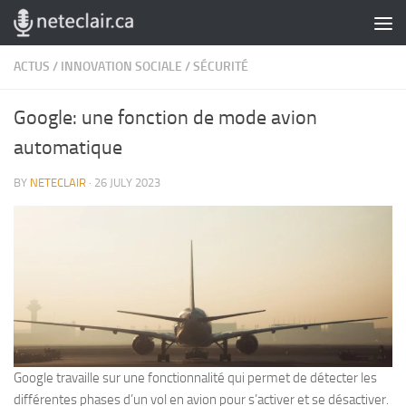
Skip to content
ACTUS
/
INNOVATION SOCIALE
/
SÉCURITÉ
Google: une fonction de mode avion
automatique
BY
NETECLAIR
·
26 JULY 2023
Google travaille sur une fonctionnalité qui permet de détecter les
différentes phases d’un vol en avion pour s’activer et se désactiver.