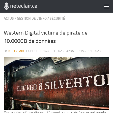
Skip to content
ACTUS
/
GESTION DE L'INFO
/
SÉCURITÉ
Western Digital victime de pirate de
10.000GB de données
BY
NETECLAIR
· PUBLISHED
16 APRIL 2023
· UPDATED
15 APRIL 2023
Des pirates informatiques affirment avoir accès à un grand nombre