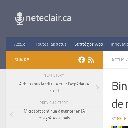
Skip to content
Accueil
Toutes les actus
Stratégies web
Innovati
SUIVRE :
ACTUS
/
NEXT STORY
Bin
Airbnb sous la critique pour l’expérience
client
de 
PREVIOUS STORY
Microsoft continue d’avancer en IA
malgré les appels
BY
NETEC