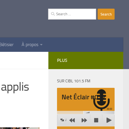
Search
for:
Bêtisier
À propos
PLUS
SUR CIBL 101.5 FM
applis
Net Éclair #012
00:00
Agrandir