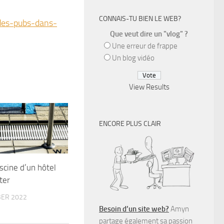
CONNAIS-TU BIEN LE WEB?
-des-pubs-dans-
Que veut dire un "vlog" ?
Une erreur de frappe
Un blog vidéo
View Results
ENCORE PLUS CLAIR
piscine d’un hôtel
ater
ER 2022
Besoin d’un site web?
Amyn
partage également sa passion