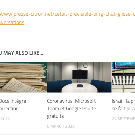
/www.presse-citron.net/cetait-previsible-bing-chat-glisse
versations
 MAY ALSO LIKE...
Docs intègre
Coronavirus: Microsoft
Israël: la 
orrection
Team et Google Gsuite
se fait pir
gratuits
 2020
27 SEPTEMB
5 MARCH 2020