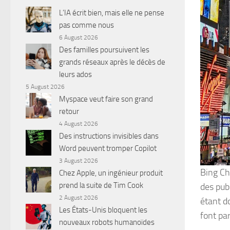
L’IA écrit bien, mais elle ne pense
pas comme nous
6 August 2026
Des familles poursuivent les
grands réseaux après le décès de
leurs ados
5 August 2026
Myspace veut faire son grand
retour
4 August 2026
Des instructions invisibles dans
Word peuvent tromper Copilot
3 August 2026
Bing Ch
Chez Apple, un ingénieur produit
prend la suite de Tim Cook
des pubs
2 August 2026
étant d
Les États-Unis bloquent les
font par
nouveaux robots humanoïdes