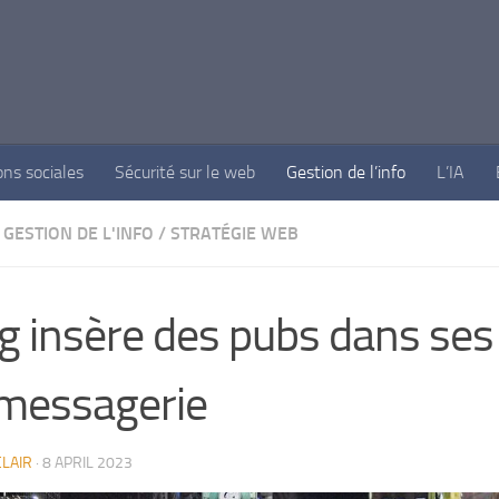
ons sociales
Sécurité sur le web
Gestion de l’info
L’IA
GESTION DE L'INFO
/
STRATÉGIE WEB
g insère des pubs dans ses 
messagerie
LAIR
·
8 APRIL 2023