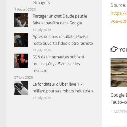
étrangers
Source:
1 August 2026
https:/
Partager un chat Claude peut le
vos-con
faire apparaître dans Google
30 July 2026
Après de bons résultats, PayPal
reste ouvert à l’idée d’être racheté
YOU
29 July 2026
55 % des internautes publient
moins qu’il y a 5 ans sur les
réseaux
27 July 2026
Le fondateur d’Uber lève 1,7
milliard pour ses robots industriels
Google 
26 July 2026
l’auto-c
1 MARCH