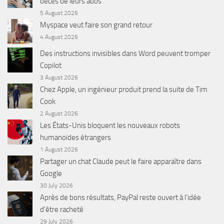
décès de leurs ados
5 August 2026
Myspace veut faire son grand retour
4 August 2026
Des instructions invisibles dans Word peuvent tromper
Copilot
3 August 2026
Chez Apple, un ingénieur produit prend la suite de Tim
Cook
2 August 2026
Les États-Unis bloquent les nouveaux robots
humanoïdes étrangers
1 August 2026
Partager un chat Claude peut le faire apparaître dans
Google
30 July 2026
Après de bons résultats, PayPal reste ouvert à l’idée
d’être racheté
29 July 2026