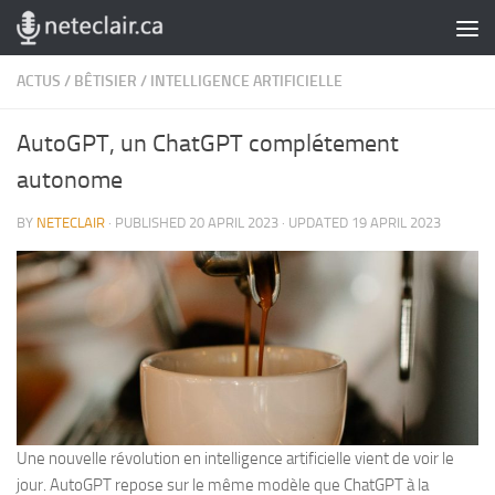
Skip to content
ACTUS
/
BÊTISIER
/
INTELLIGENCE ARTIFICIELLE
AutoGPT, un ChatGPT complétement
autonome
BY
NETECLAIR
· PUBLISHED
20 APRIL 2023
· UPDATED
19 APRIL 2023
Une nouvelle révolution en intelligence artificielle vient de voir le
jour. AutoGPT repose sur le même modèle que ChatGPT à la