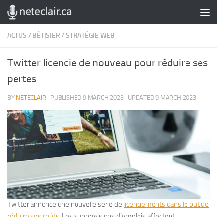
Skip to content
ACTUS
/
BÊTISIER
/
STRATÉGIE WEB
Twitter licencie de nouveau pour réduire ses
pertes
BY
NETECLAIR
· PUBLISHED
9 MARCH 2023
· UPDATED
9 MARCH 2023
Twitter annonce une nouvelle série de
licenciements dans le but de
réduire ses coûts
. Les suppressions d’emplois affectent