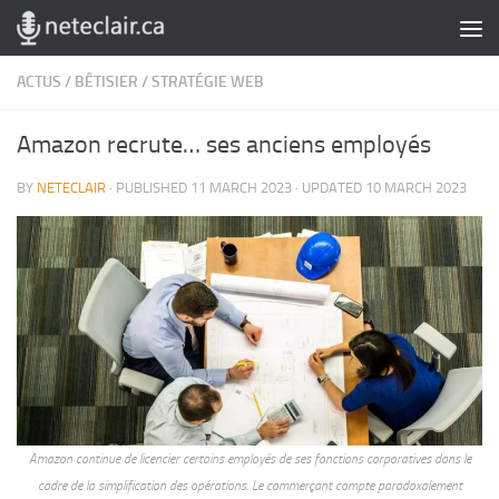
Skip to content
ACTUS
/
BÊTISIER
/
STRATÉGIE WEB
Amazon recrute… ses anciens employés
BY
NETECLAIR
· PUBLISHED
11 MARCH 2023
· UPDATED
10 MARCH 2023
Amazon continue de licencier certains employés de ses fonctions corporatives dans le
cadre de la simplification des opérations. Le commerçant compte paradoxalement