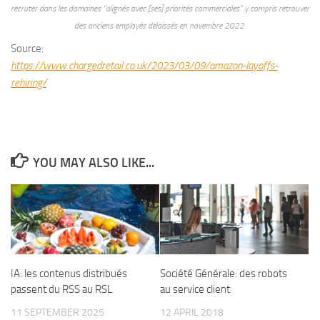
recruter dans les domaines “alignés avec [ses] priorités commerciales” y compris retrouver
des anciens employés délaissés en novembre 2022.
Source:
https://www.chargedretail.co.uk/2023/03/09/amazon-layoffs-
rehiring/
YOU MAY ALSO LIKE...
IA: les contenus distribués
Société Générale: des robots
passent du RSS au RSL
au service client
11 SEPTEMBER 2025
12 APRIL 2018