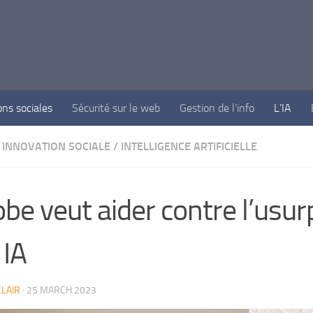
ons sociales
Sécurité sur le web
Gestion de l’info
L’IA
INNOVATION SOCIALE
/
INTELLIGENCE ARTIFICIELLE
be veut aider contre l’usur
 IA
LAIR
·
25 MARCH 2023