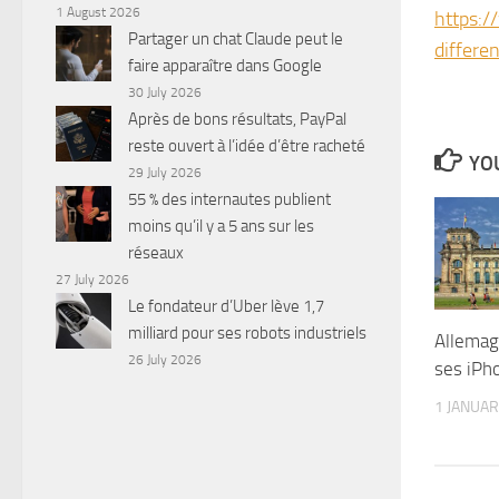
1 August 2026
https:/
Partager un chat Claude peut le
differe
faire apparaître dans Google
30 July 2026
Après de bons résultats, PayPal
reste ouvert à l’idée d’être racheté
YOU
29 July 2026
55 % des internautes publient
moins qu’il y a 5 ans sur les
réseaux
27 July 2026
Le fondateur d’Uber lève 1,7
milliard pour ses robots industriels
Allemag
26 July 2026
ses iPh
1 JANUAR