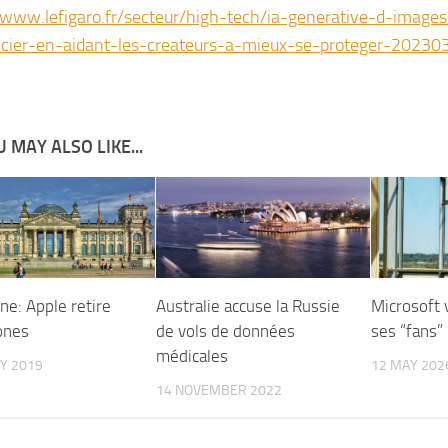
/www.lefigaro.fr/secteur/high-tech/ia-generative-d-image
ncier-en-aidant-les-createurs-a-mieux-se-proteger-20230
 MAY ALSO LIKE...
ne: Apple retire
Australie accuse la Russie
Microsoft 
ones
de vols de données
ses “fans”
médicales
Y 2019
12 MAY 202
14 NOVEMBER 2022