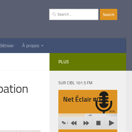
Search
for:
Bêtisier
À propos
PLUS
SUR CIBL 101.5 FM
pation
Net Éclair #012
00:00
Agrandir