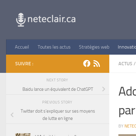
Skip to content
Accueil
Toutes les actus
Stratégies web
Innovati
SUIVRE :
ACTUS
/
NEXT STORY
Ado
Baidu lance un équivalent de ChatGPT
PREVIOUS STORY
par
Twitter doit s’expliquer sur ses moyens
de lutte en ligne
BY
NETEC