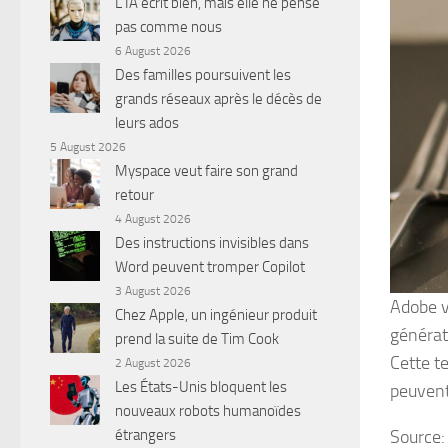
L’IA écrit bien, mais elle ne pense
pas comme nous
6 August 2026
Des familles poursuivent les
grands réseaux après le décès de
leurs ados
5 August 2026
Myspace veut faire son grand
retour
4 August 2026
Des instructions invisibles dans
Word peuvent tromper Copilot
3 August 2026
Adobe ve
Chez Apple, un ingénieur produit
générat
prend la suite de Tim Cook
Cette t
2 August 2026
Les États-Unis bloquent les
peuvent
nouveaux robots humanoïdes
étrangers
Source: