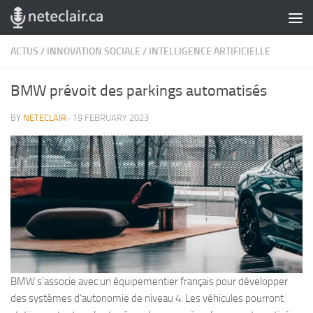
Skip to content
ACTUS
/
INNOVATION SOCIALE
/
INTELLIGENCE ARTIFICIELLE
BMW prévoit des parkings automatisés
BY
NETECLAIR
·
19 FEBRUARY 2023
BMW s’associe avec un équipementier français pour développer
des systèmes d’autonomie de niveau 4. Les véhicules pourront