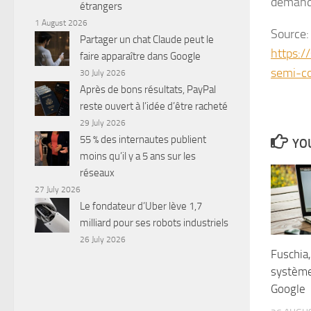
demand
étrangers
1 August 2026
Source:
Partager un chat Claude peut le
https:/
faire apparaître dans Google
semi-co
30 July 2026
Après de bons résultats, PayPal
reste ouvert à l’idée d’être racheté
29 July 2026
55 % des internautes publient
YOU
moins qu’il y a 5 ans sur les
réseaux
27 July 2026
Le fondateur d’Uber lève 1,7
milliard pour ses robots industriels
26 July 2026
Fuschia
système
Google