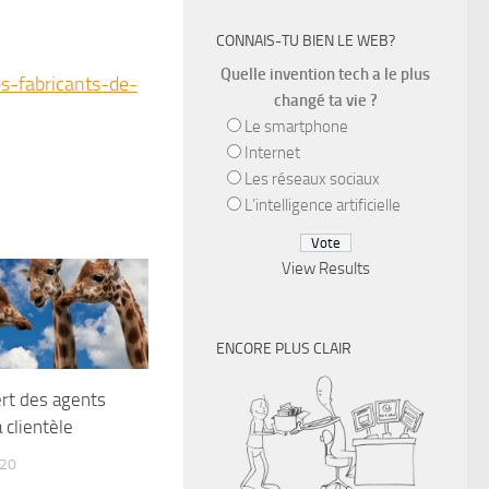
CONNAIS-TU BIEN LE WEB?
Quelle invention tech a le plus
es-fabricants-de-
changé ta vie ?
Le smartphone
Internet
Les réseaux sociaux
L’intelligence artificielle
View Results
ENCORE PLUS CLAIR
rt des agents
 clientèle
20