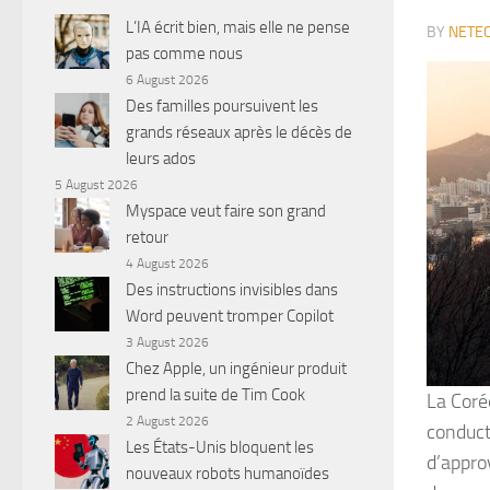
L’IA écrit bien, mais elle ne pense
BY
NETEC
pas comme nous
6 August 2026
Des familles poursuivent les
grands réseaux après le décès de
leurs ados
5 August 2026
Myspace veut faire son grand
retour
4 August 2026
Des instructions invisibles dans
Word peuvent tromper Copilot
3 August 2026
Chez Apple, un ingénieur produit
prend la suite de Tim Cook
La Coré
2 August 2026
conduct
Les États-Unis bloquent les
d’appro
nouveaux robots humanoïdes