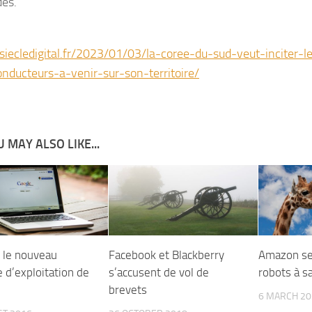
es.
/siecledigital.fr/2023/01/03/la-coree-du-sud-veut-inciter-l
nducteurs-a-venir-sur-son-territoire/
 MAY ALSO LIKE...
, le nouveau
Facebook et Blackberry
Amazon se
 d’exploitation de
s’accusent de vol de
robots à sa
brevets
6 MARCH 20