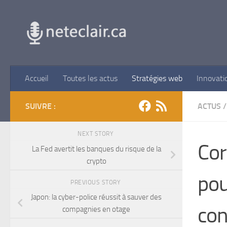
Skip to content
Accueil
Toutes les actus
Stratégies web
Innovati
SUIVRE :
ACTUS
/
NEXT STORY
Cor
La Fed avertit les banques du risque de la
crypto
pou
PREVIOUS STORY
Japon: la cyber-police réussit à sauver des
con
compagnies en otage