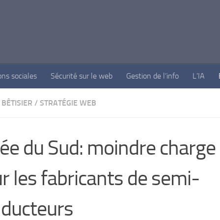
ons sociales
Sécurité sur le web
Gestion de l’info
L’IA
BÊTISIER
/
STRATÉGIE WEB
ée du Sud: moindre charge 
r les fabricants de semi-
ducteurs