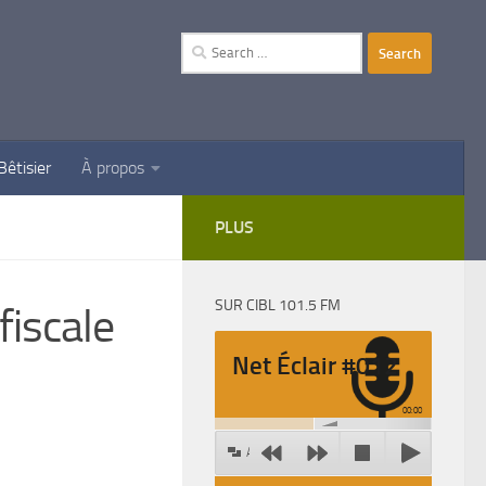
Search
for:
Bêtisier
À propos
PLUS
SUR CIBL 101.5 FM
fiscale
Net Éclair #012
00:00
Agrandir