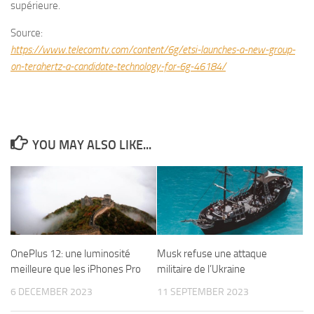
supérieure.
Source:
https://www.telecomtv.com/content/6g/etsi-launches-a-new-group-
on-terahertz-a-candidate-technology-for-6g-46184/
YOU MAY ALSO LIKE...
OnePlus 12: une luminosité
Musk refuse une attaque
meilleure que les iPhones Pro
militaire de l’Ukraine
6 DECEMBER 2023
11 SEPTEMBER 2023