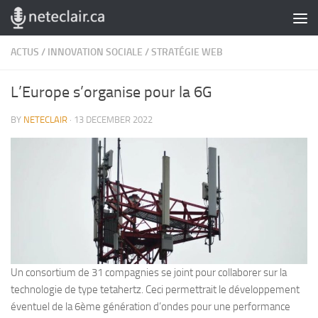
Skip to content
ACTUS
/
INNOVATION SOCIALE
/
STRATÉGIE WEB
L’Europe s’organise pour la 6G
BY
NETECLAIR
·
13 DECEMBER 2022
Un consortium de 31 compagnies se joint pour collaborer sur la
technologie de type tetahertz. Ceci permettrait le développement
éventuel de la 6ème génération d’ondes pour une performance