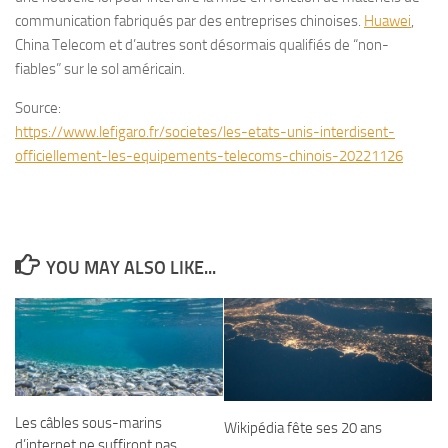
communication fabriqués par des entreprises chinoises.
Huawei
,
China Telecom et d’autres sont désormais qualifiés de “non-
fiables” sur le sol américain.
Source:
https://www.lefigaro.fr/societes/les-etats-unis-interdisent-
officiellement-les-equipements-telecoms-chinois-20221126
YOU MAY ALSO LIKE...
Les câbles sous-marins
Wikipédia fête ses 20 ans
d’internet ne suffiront pas