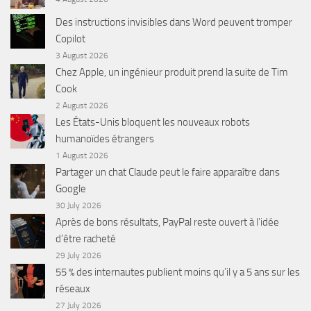
Des instructions invisibles dans Word peuvent tromper
Copilot
3 August 2026
Chez Apple, un ingénieur produit prend la suite de Tim
Cook
2 August 2026
Les États-Unis bloquent les nouveaux robots
humanoïdes étrangers
1 August 2026
Partager un chat Claude peut le faire apparaître dans
Google
30 July 2026
Après de bons résultats, PayPal reste ouvert à l’idée
d’être racheté
29 July 2026
55 % des internautes publient moins qu’il y a 5 ans sur les
réseaux
27 July 2026