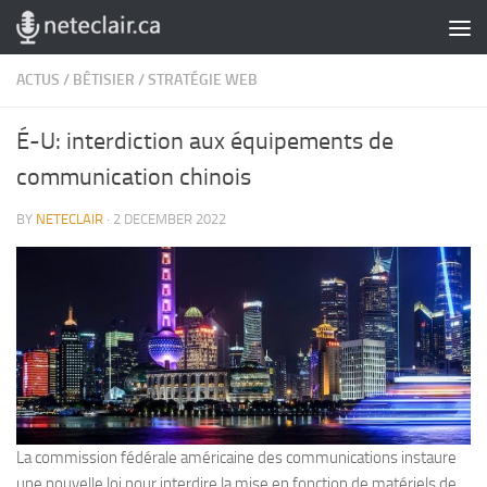
Skip to content
ACTUS
/
BÊTISIER
/
STRATÉGIE WEB
É-U: interdiction aux équipements de
communication chinois
BY
NETECLAIR
·
2 DECEMBER 2022
La commission fédérale américaine des communications instaure
une nouvelle loi pour interdire la mise en fonction de matériels de