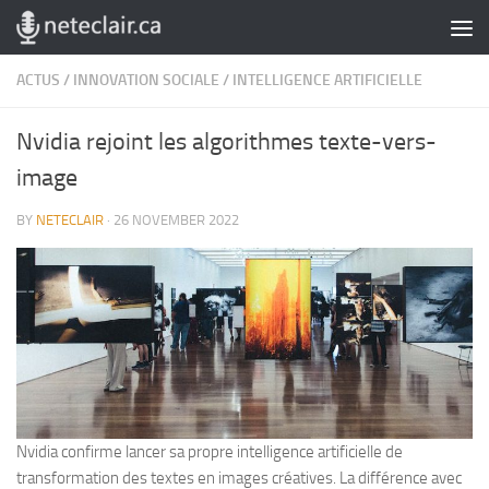
Skip to content
ACTUS
/
INNOVATION SOCIALE
/
INTELLIGENCE ARTIFICIELLE
Nvidia rejoint les algorithmes texte-vers-
image
BY
NETECLAIR
·
26 NOVEMBER 2022
Nvidia confirme lancer sa propre intelligence artificielle de
transformation des textes en images créatives. La différence avec