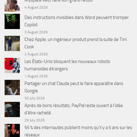
4 August 2026
Des instructions invisibles dans Word peuvent tromper
Copilot
3 August 2026
Chez Apple, un ingénieur produit prend la suite de Tim
Cook
2 August 2026
Les États-Unis bloquent les nouveaux robots
humanoïdes étrangers
1 August 2026
Partager un chat Claude peut le faire apparaître dans
Google
30 July 2026
Après de bons résultats, PayPal reste ouvert à l’idée
d’être racheté
29 July 2026
55 % des internautes publient moins qu’il y a 5 ans sur les
réseaux