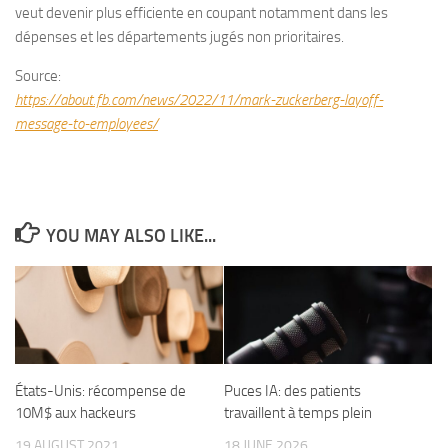
veut devenir plus efficiente en coupant notamment dans les
dépenses et les départements jugés non prioritaires.
Source:
https://about.fb.com/news/2022/11/mark-zuckerberg-layoff-
message-to-employees/
YOU MAY ALSO LIKE...
États-Unis: récompense de
Puces IA: des patients
10M$ aux hackeurs
travaillent à temps plein
19 AUGUST 2021
18 JUNE 2026