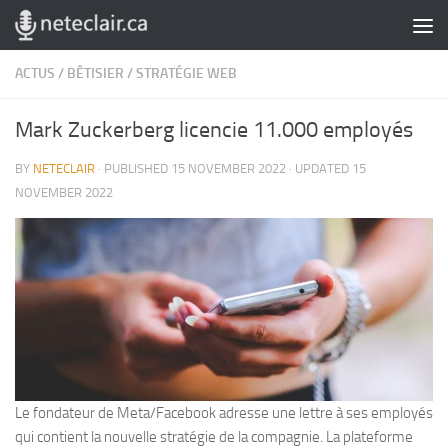
Skip to content
ACTUS
/
BÊTISIER
/
STRATÉGIE WEB
Mark Zuckerberg licencie 11.000 employés
BY
NETECLAIR
· PUBLISHED
15 NOVEMBER 2022
· UPDATED
15
NOVEMBER 2022
Le fondateur de Meta/Facebook adresse une lettre à ses employés
qui contient la nouvelle stratégie de la compagnie. La plateforme