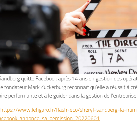
Sandberg quitte Facebook après 14 ans en gestion des opéra
 Le fondateur Mark Zuckerburg reconnait qu’elle a réussit à cr
aire performante et à le guider dans la gestion de l’entreprise
:
https://www.lefigaro.fr/flash-eco/sheryl-sandberg-la-nu
acebook-annonce-sa-demission-20220601