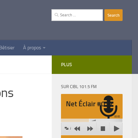
Search
for:
Bêtisier
À propos
PLUS
SUR CIBL 101.5 FM
ons
Net Éclair #012
00:00
Agrandir