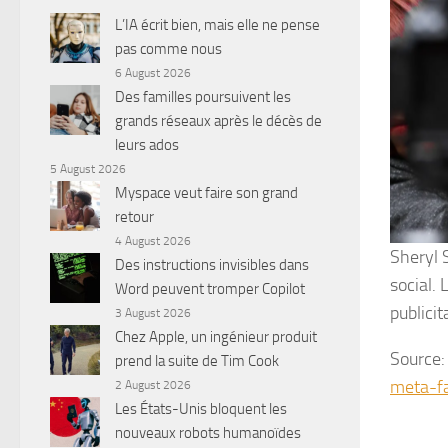
L’IA écrit bien, mais elle ne pense
pas comme nous
6 August 2026
Des familles poursuivent les
grands réseaux après le décès de
leurs ados
5 August 2026
Myspace veut faire son grand
retour
4 August 2026
Sheryl 
Des instructions invisibles dans
social.
Word peuvent tromper Copilot
publicit
3 August 2026
Chez Apple, un ingénieur produit
Source
prend la suite de Tim Cook
meta-f
2 August 2026
Les États-Unis bloquent les
nouveaux robots humanoïdes