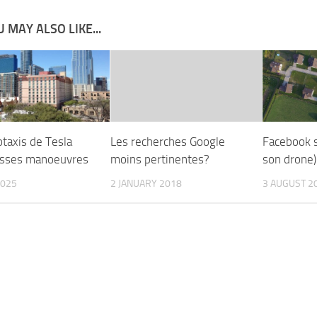
 MAY ALSO LIKE...
otaxis de Tesla
Les recherches Google
Facebook s
usses manoeuvres
moins pertinentes?
son drone)
2025
2 JANUARY 2018
3 AUGUST 2