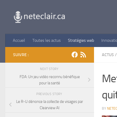
Skip to content
Accueil
Toutes les actus
Stratégies web
Innovati
SUIVRE :
ACTUS
/
NEXT STORY
Met
FDA: Un jeu vidéo reconnu bénéfique
pour la santé
qui
PREVIOUS STORY
Le R-U dénonce la collecte de visages par
Clearview AI
BY
NETEC