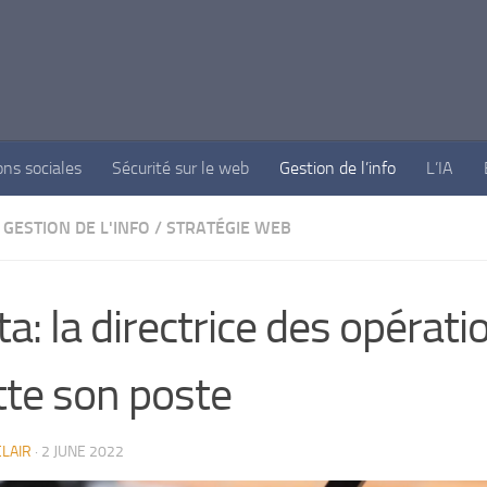
ons sociales
Sécurité sur le web
Gestion de l’info
L’IA
GESTION DE L'INFO
/
STRATÉGIE WEB
a: la directrice des opérati
tte son poste
LAIR
·
2 JUNE 2022