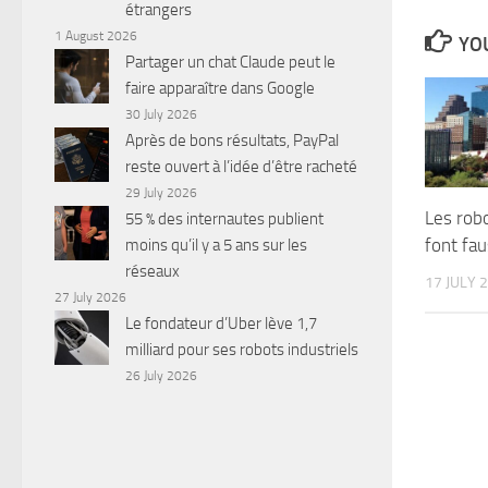
étrangers
1 August 2026
YOU
Partager un chat Claude peut le
faire apparaître dans Google
30 July 2026
Après de bons résultats, PayPal
reste ouvert à l’idée d’être racheté
29 July 2026
Les rob
55 % des internautes publient
font fa
moins qu’il y a 5 ans sur les
réseaux
17 JULY 
27 July 2026
Le fondateur d’Uber lève 1,7
milliard pour ses robots industriels
26 July 2026