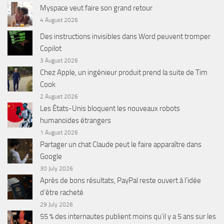
Myspace veut faire son grand retour
4 August 2026
Des instructions invisibles dans Word peuvent tromper
Copilot
3 August 2026
Chez Apple, un ingénieur produit prend la suite de Tim
Cook
2 August 2026
Les États-Unis bloquent les nouveaux robots
humanoïdes étrangers
1 August 2026
Partager un chat Claude peut le faire apparaître dans
Google
30 July 2026
Après de bons résultats, PayPal reste ouvert à l’idée
d’être racheté
29 July 2026
55 % des internautes publient moins qu’il y a 5 ans sur les