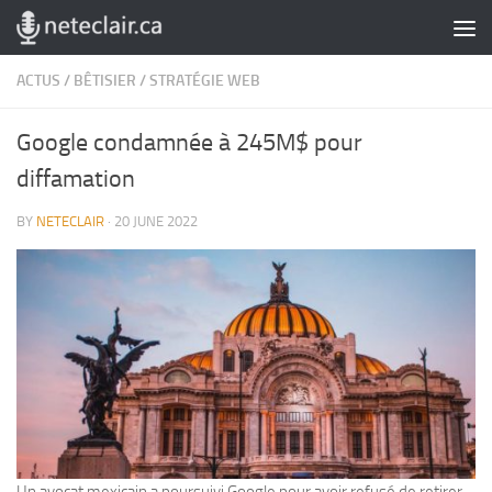
Skip to content
ACTUS
/
BÊTISIER
/
STRATÉGIE WEB
Google condamnée à 245M$ pour
diffamation
BY
NETECLAIR
·
20 JUNE 2022