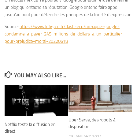
Un avocat mexicain a poursuivi Google pour avoir refusé de retirer
un blog qui entache sa réputation. Google entend faire appel
jusqu’au bout pour défendre les principes de la liberté d’expression.
Source:
https://www.lefigaro.fr/flash-eco/mexique-google-
condamne-a-payer-245-millions-de-dollars-a-un-particulier-
pour-prejudice-moral-20220618
YOU MAY ALSO LIKE...
Uber Serve, des robots à
Netflix teste la diffusion en
disposition
direct
23 JANUARY 2021